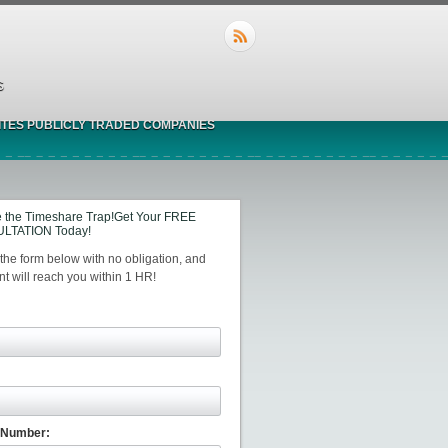
S
ITES PUBLICLY TRADED COMPANIES
 the Timeshare Trap!Get Your FREE
LTATION Today!
t the form below with no obligation, and
t will reach you within 1 HR!
 Number: